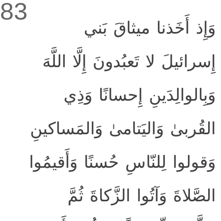
83
وَإِذ أَخَذنا ميثاقَ بَني
إِسرائيلَ لا تَعبُدونَ إِلَّا اللَّهَ
وَبِالوالِدَينِ إِحسانًا وَذِي
القُربىٰ وَاليَتامىٰ وَالمَساكينِ
وَقولوا لِلنّاسِ حُسنًا وَأَقيمُوا
الصَّلاةَ وَآتُوا الزَّكاةَ ثُمَّ