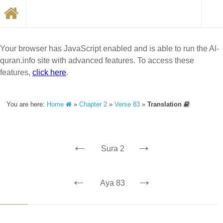
Your browser has JavaScript enabled and is able to run the Al-
quran.info site with advanced features. To access these
features,
click here
.
You are here:
Home
»
Chapter 2
»
Verse 83
»
Translation
←
→
Sura 2
←
→
Aya 83