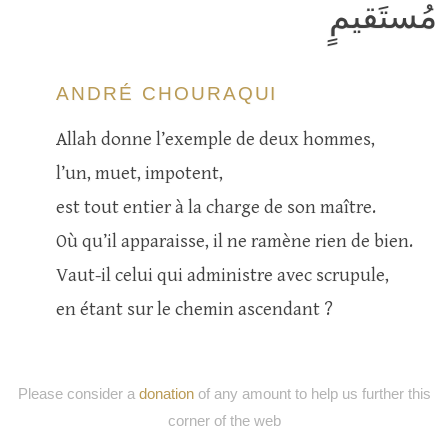
مُستَقيمٍ
ANDRÉ CHOURAQUI
Allah donne l’exemple de deux hommes,
l’un, muet, impotent,
est tout entier à la charge de son maître.
Où qu’il apparaisse, il ne ramène rien de bien.
Vaut-il celui qui administre avec scrupule,
en étant sur le chemin ascendant ?
Please consider a
donation
of any amount to help us further this
corner of the web