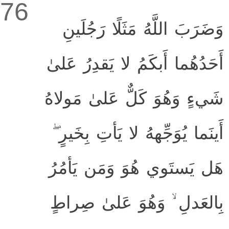
76
وَضَرَبَ اللَّهُ مَثَلًا رَجُلَينِ
أَحَدُهُما أَبكَمُ لا يَقدِرُ عَلىٰ
شَيءٍ وَهُوَ كَلٌّ عَلىٰ مَولاهُ
أَينَما يُوَجِّههُ لا يَأتِ بِخَيرٍ ۖ
هَل يَستَوي هُوَ وَمَن يَأمُرُ
بِالعَدلِ ۙ وَهُوَ عَلىٰ صِراطٍ