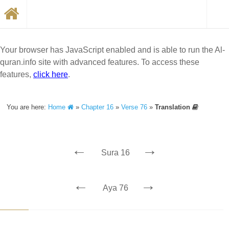
Your browser has JavaScript enabled and is able to run the Al-
quran.info site with advanced features. To access these
features,
click here
.
You are here:
Home
»
Chapter 16
»
Verse 76
»
Translation
←
→
Sura 16
←
→
Aya 76