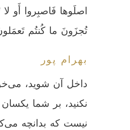
اصلَوها فَاصبِروا أَو لا تَص
تُجزَونَ ما كُنتُم تَعمَلون
بهرام پور
داخل آن شويد، مى‌خوا
نكنيد، بر شما يكسان
نيست كه بدانچه مى‌ك