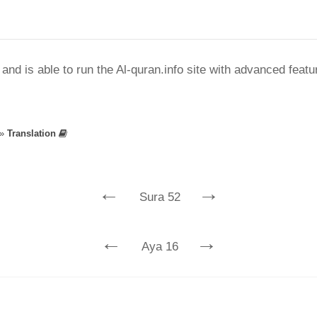
nd is able to run the Al-quran.info site with advanced feat
»
Translation
←
→
Sura 52
←
→
Aya 16