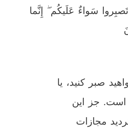
بِروا سَواءٌ عَلَيكُم ۖ إِنَّما
َ
هيد صبر كنيد، يا
 است. جز اين
رديد مجازات