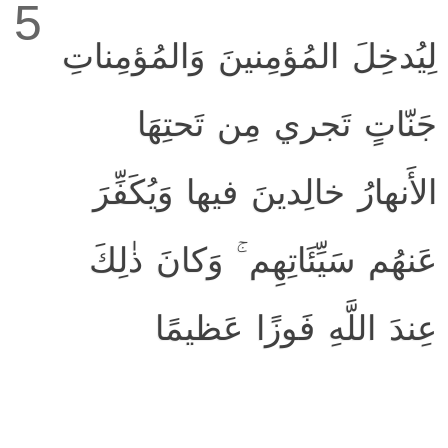
5
لِيُدخِلَ المُؤمِنينَ وَالمُؤمِناتِ
جَنّاتٍ تَجري مِن تَحتِهَا
الأَنهارُ خالِدينَ فيها وَيُكَفِّرَ
عَنهُم سَيِّئَاتِهِم ۚ وَكانَ ذٰلِكَ
عِندَ اللَّهِ فَوزًا عَظيمًا