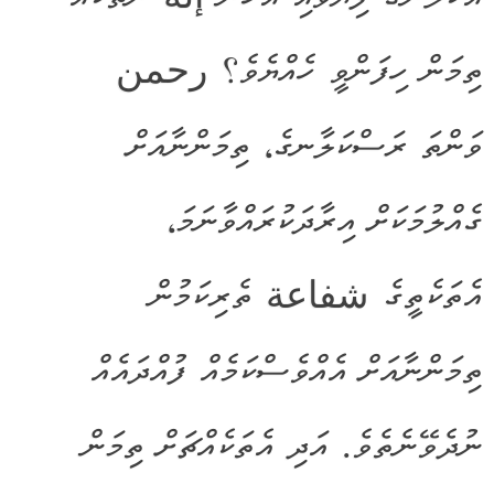
ތިމަން ހިފަންވީ ހެއްޔެވެ؟ رحمن
ވަންތަ ރަސްކަލާނގެ، ތިމަންނާއަށް
ގެއްލުމަކަށް އިރާދަކުރައްވާނަމަ،
އެތަކެތީގެ شفاعة ތެރިކަމުން
ތިމަންނާއަށް އެއްވެސްކަމެއް ފުއްދައެއް
ނުދެވޭނެތެވެ. އަދި އެތަކެއްޗަށް ތިމަން