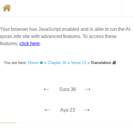
Your browser has JavaScript enabled and is able to run the Al-
quran.info site with advanced features. To access these
features,
click here
.
You are here:
Home
»
Chapter 36
»
Verse 23
»
Translation
←
→
Sura 36
←
→
Aya 23