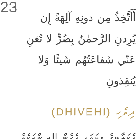
23
أَأَتَّخِذُ مِن دونِهِ آلِهَةً إِن
يُرِدنِ الرَّحمٰنُ بِضُرٍّ لا تُغنِ
عَنّي شَفاعَتُهُم شَيئًا وَلا
يُنقِذونِ
ދިވެހި (DHIVEHI)
އެކަލާނގެ ފިޔަވައި އެހެން إله ންތަކެއް