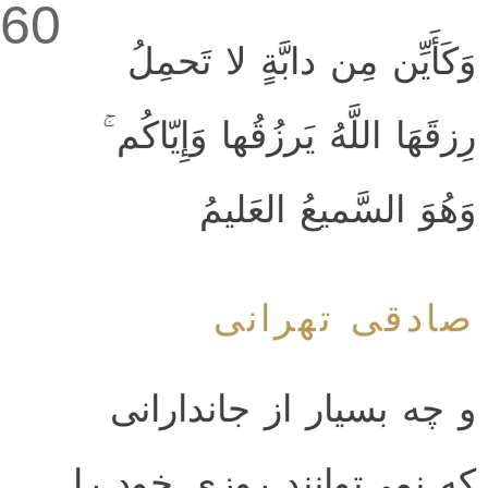
60
وَكَأَيِّن مِن دابَّةٍ لا تَحمِلُ
رِزقَهَا اللَّهُ يَرزُقُها وَإِيّاكُم ۚ
وَهُوَ السَّميعُ العَليمُ
صادقی تهرانی
و چه بسیار از جاندارانی
که نمی‌توانند روزی خود را