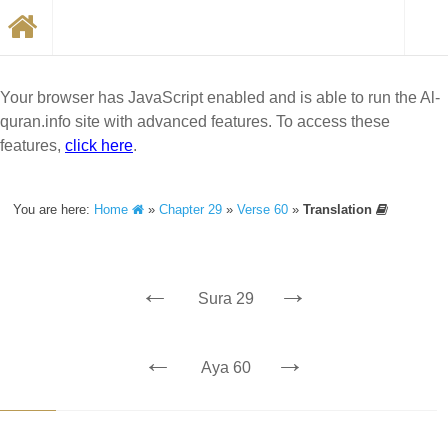
Your browser has JavaScript enabled and is able to run the Al-
quran.info site with advanced features. To access these
features,
click here
.
You are here:
Home
»
Chapter 29
»
Verse 60
»
Translation
←
→
Sura 29
←
→
Aya 60