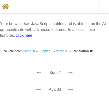
Your browser has JavaScript enabled and is able to run the Al-
quran.info site with advanced features. To access these
features,
click here
.
You are here:
Home
»
Chapter 2
»
Verse 83
»
Translation
←
→
Sura 2
←
→
Aya 83