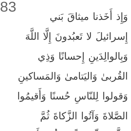
83
وَإِذ أَخَذنا ميثاقَ بَني
إِسرائيلَ لا تَعبُدونَ إِلَّا اللَّهَ
وَبِالوالِدَينِ إِحسانًا وَذِي
القُربىٰ وَاليَتامىٰ وَالمَساكينِ
وَقولوا لِلنّاسِ حُسنًا وَأَقيمُوا
الصَّلاةَ وَآتُوا الزَّكاةَ ثُمَّ