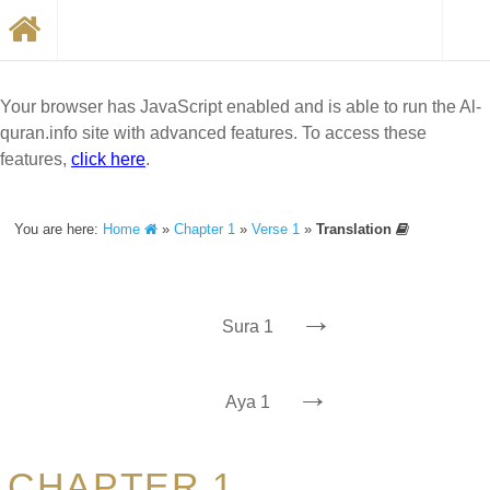
Your browser has JavaScript enabled and is able to run the Al-
quran.info site with advanced features. To access these
features,
click here
.
You are here:
Home
»
Chapter 1
»
Verse 1
»
Translation
→
Sura 1
→
Aya 1
CHAPTER 1