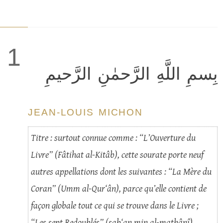
1
بِسمِ اللَّهِ الرَّحمٰنِ الرَّحيمِ
JEAN-LOUIS MICHON
Titre : surtout connue comme : “L’Ouverture du
Livre” (Fâtihat al-Kitâb), cette sourate porte neuf
autres appellations dont les suivantes : “La Mère du
Coran” (Umm al-Qur‘ân), parce qu’elle contient de
façon globale tout ce qui se trouve dans le Livre ;
“Les sept Redoublés” (sab‘an min al-mathânî),