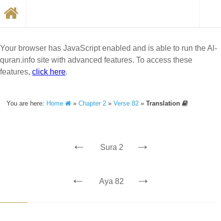
Your browser has JavaScript enabled and is able to run the Al-
quran.info site with advanced features. To access these
features,
click here
.
You are here:
Home
»
Chapter 2
»
Verse 82
»
Translation
←
→
Sura 2
←
→
Aya 82