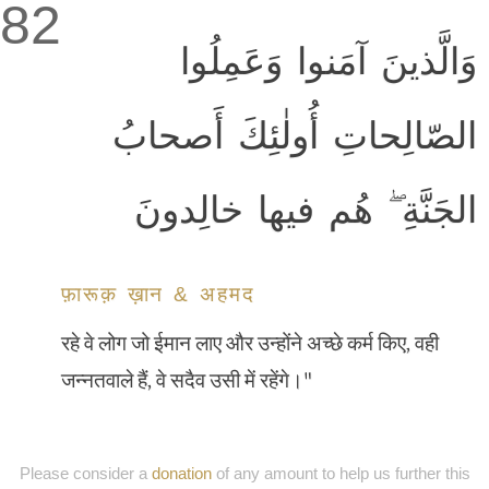
82
وَالَّذينَ آمَنوا وَعَمِلُوا
الصّالِحاتِ أُولٰئِكَ أَصحابُ
الجَنَّةِ ۖ هُم فيها خالِدونَ
फ़ारूक़ ख़ान & अहमद
रहे वे लोग जो ईमान लाए और उन्होंने अच्छे कर्म किए, वही
जन्नतवाले हैं, वे सदैव उसी में रहेंगे।"
Please consider a
donation
of any amount to help us further this