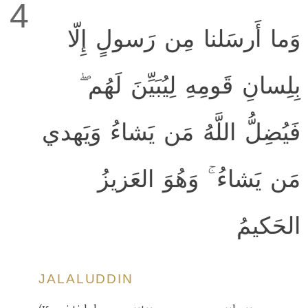
4
وَما أَرسَلنا مِن رَسولٍ إِلّا
بِلِسانِ قَومِهِ لِيُبَيِّنَ لَهُم ۖ
فَيُضِلُّ اللَّهُ مَن يَشاءُ وَيَهدي
مَن يَشاءُ ۚ وَهُوَ العَزيزُ
الحَكيمُ
JALALUDDIN