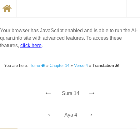
Your browser has JavaScript enabled and is able to run the Al-
quran.info site with advanced features. To access these
features,
click here
.
You are here:
Home
»
Chapter 14
»
Verse 4
»
Translation
←
→
Sura 14
←
→
Aya 4