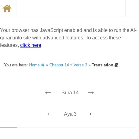
Your browser has JavaScript enabled and is able to run the Al-
quran.info site with advanced features. To access these
features,
click here
.
You are here:
Home
»
Chapter 14
»
Verse 3
»
Translation
←
→
Sura 14
←
→
Aya 3