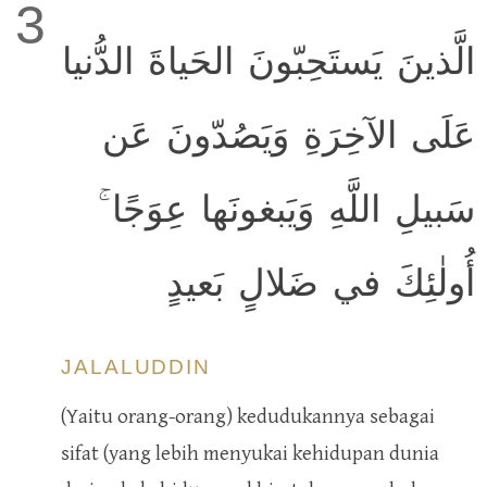
3
الَّذينَ يَستَحِبّونَ الحَياةَ الدُّنيا
عَلَى الآخِرَةِ وَيَصُدّونَ عَن
سَبيلِ اللَّهِ وَيَبغونَها عِوَجًا ۚ
أُولٰئِكَ في ضَلالٍ بَعيدٍ
JALALUDDIN
(Yaitu orang-orang) kedudukannya sebagai
sifat (yang lebih menyukai kehidupan dunia