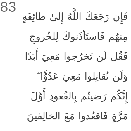
83
فَإِن رَجَعَكَ اللَّهُ إِلىٰ طائِفَةٍ
مِنهُم فَاستَأذَنوكَ لِلخُروجِ
فَقُل لَن تَخرُجوا مَعِيَ أَبَدًا
وَلَن تُقاتِلوا مَعِيَ عَدُوًّا ۖ
إِنَّكُم رَضيتُم بِالقُعودِ أَوَّلَ
مَرَّةٍ فَاقعُدوا مَعَ الخالِفينَ