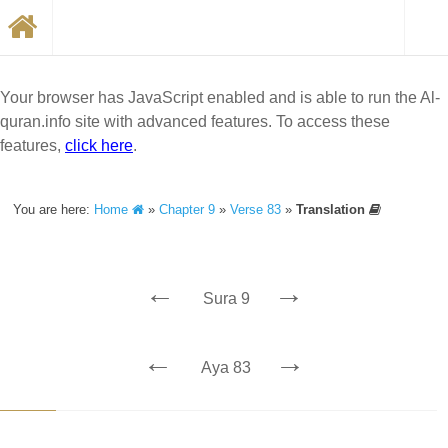
Your browser has JavaScript enabled and is able to run the Al-
quran.info site with advanced features. To access these
features,
click here
.
You are here:
Home
»
Chapter 9
»
Verse 83
»
Translation
←
→
Sura 9
←
→
Aya 83