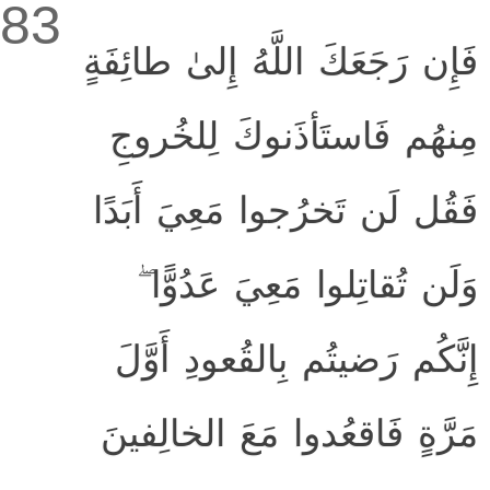
83
فَإِن رَجَعَكَ اللَّهُ إِلىٰ طائِفَةٍ
مِنهُم فَاستَأذَنوكَ لِلخُروجِ
فَقُل لَن تَخرُجوا مَعِيَ أَبَدًا
وَلَن تُقاتِلوا مَعِيَ عَدُوًّا ۖ
إِنَّكُم رَضيتُم بِالقُعودِ أَوَّلَ
مَرَّةٍ فَاقعُدوا مَعَ الخالِفينَ