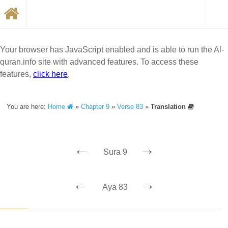
Your browser has JavaScript enabled and is able to run the Al-
quran.info site with advanced features. To access these
features,
click here
.
You are here:
Home
»
Chapter 9
»
Verse 83
»
Translation
←
→
Sura 9
←
→
Aya 83