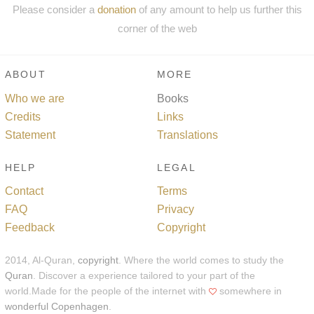
Please consider a
donation
of any amount to help us further this
corner of the web
ABOUT
MORE
Who we are
Books
Credits
Links
Statement
Translations
HELP
LEGAL
Contact
Terms
FAQ
Privacy
Feedback
Copyright
2014, Al-Quran,
copyright
. Where the world comes to study the
Quran
. Discover a experience tailored to your part of the
world.Made for the people of the internet with
somewhere in
wonderful Copenhagen
.