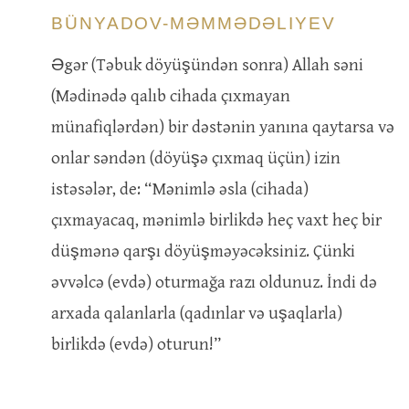
BÜNYADOV-MƏMMƏDƏLIYEV
Əgər (Təbuk döyüşündən sonra) Allah səni
(Mədinədə qalıb cihada çıxmayan
münafiqlərdən) bir dəstənin yanına qaytarsa və
onlar səndən (döyüşə çıxmaq üçün) izin
istəsələr, de: “Mənimlə əsla (cihada)
çıxmayacaq, mənimlə birlikdə heç vaxt heç bir
düşmənə qarşı döyüşməyəcəksiniz. Çünki
əvvəlcə (evdə) oturmağa razı oldunuz. İndi də
arxada qalanlarla (qadınlar və uşaqlarla)
birlikdə (evdə) oturun!”