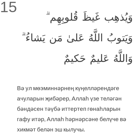
15
وَيُذهِب غَيظَ قُلوبِهِم ۗ
وَيَتوبُ اللَّهُ عَلىٰ مَن يَشاءُ ۗ
وَاللَّهُ عَليمٌ حَكيمٌ
Вә ул мөэминнәрнең күңелләрендәге
ачуларын җибәрер, Аллаһ үзе теләгән
бәндәсен тәүбә иттертеп гөнаһларын
гафу итәр, Аллаһ һәрнәрсәне белүче вә
хикмәт белән эш кылучы.