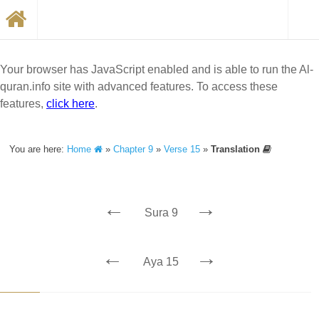
Your browser has JavaScript enabled and is able to run the Al-
quran.info site with advanced features. To access these
features,
click here
.
You are here:
Home
»
Chapter 9
»
Verse 15
»
Translation
←
→
Sura 9
←
→
Aya 15