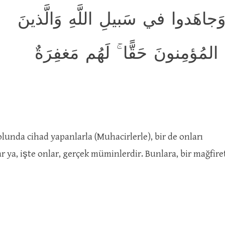
وَجاهَدوا في سَبيلِ اللَّهِ وَالَّذينَ
 المُؤمِنونَ حَقًّا ۚ لَهُم مَغفِرَةٌ
lunda cihad yapanlarla (Muhacirlerle), bir de onları
r ya, işte onlar, gerçek müminlerdir. Bunlara, bir mağfire