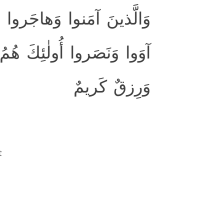
وَالَّذينَ آمَنوا وَهاجَروا 
آوَوا وَنَصَروا أُولٰئِكَ هُمُ
وَرِزقٌ كَريمٌ
t