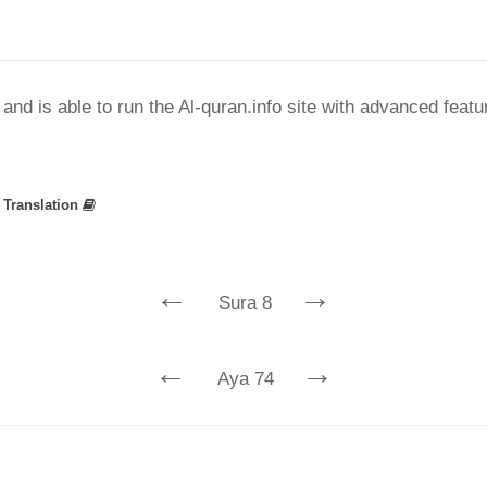
nd is able to run the Al-quran.info site with advanced feat
»
Translation
←
→
Sura 8
←
→
Aya 74