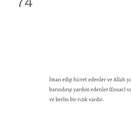
74
İman edip hicret edenler ve Allah yo
barındırıp yardım edenler (Ensar) va
ve kerîm bir rızık vardır.