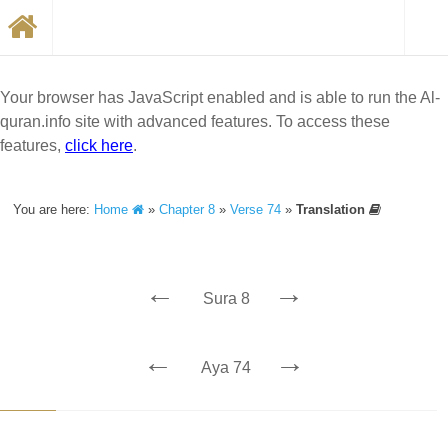
Your browser has JavaScript enabled and is able to run the Al-
quran.info site with advanced features. To access these
features,
click here
.
You are here:
Home
»
Chapter 8
»
Verse 74
»
Translation
←
→
Sura 8
←
→
Aya 74