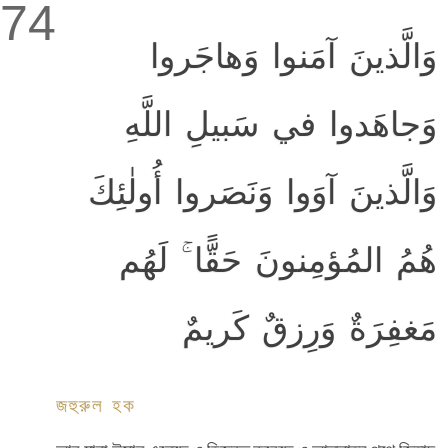
74
وَالَّذينَ آمَنوا وَهاجَروا
وَجاهَدوا في سَبيلِ اللَّهِ
وَالَّذينَ آوَوا وَنَصَروا أُولٰئِكَ
هُمُ المُؤمِنونَ حَقًّا ۚ لَهُم
مَغفِرَةٌ وَرِزقٌ كَريمٌ
জহুরুল হক