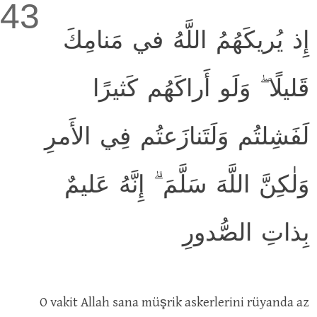
43
إِذ يُريكَهُمُ اللَّهُ في مَنامِكَ
قَليلًا ۖ وَلَو أَراكَهُم كَثيرًا
لَفَشِلتُم وَلَتَنازَعتُم فِي الأَمرِ
وَلٰكِنَّ اللَّهَ سَلَّمَ ۗ إِنَّهُ عَليمٌ
بِذاتِ الصُّدورِ
O vakit Allah sana müşrik askerlerini rüyanda az