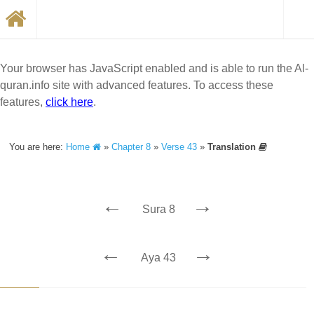
Your browser has JavaScript enabled and is able to run the Al-
quran.info site with advanced features. To access these
features,
click here
.
You are here:
Home
»
Chapter 8
»
Verse 43
»
Translation
←
→
Sura 8
←
→
Aya 43