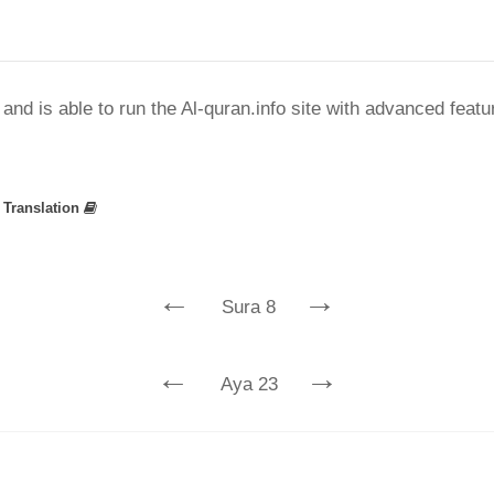
nd is able to run the Al-quran.info site with advanced feat
»
Translation
←
→
Sura 8
←
→
Aya 23