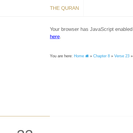
THE QURAN
Your browser has JavaScript enabled a
here
.
You are here:
Home
»
Chapter 8
»
Verse 23