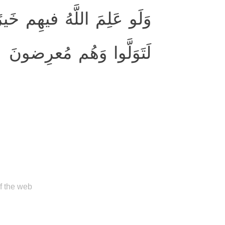
وَلَو عَلِمَ اللَّهُ فيهِم خَير
لَتَوَلَّوا وَهُم مُعرِضونَ
of the web