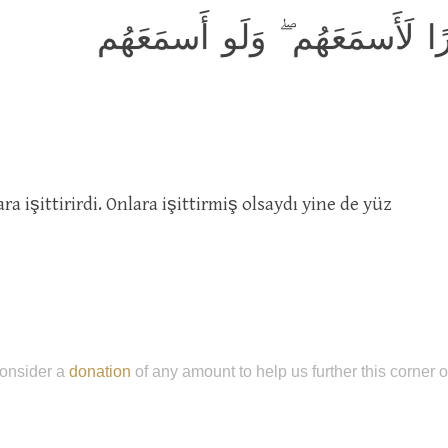
ًا لَأَسمَعَهُم ۖ وَلَو أَسمَعَهُم
ara işittirirdi. Onlara işittirmiş olsaydı yine de yüz
onsider a
donation
of any amount to help us further this corner 