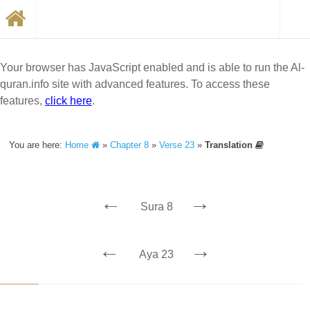
Your browser has JavaScript enabled and is able to run the Al-
quran.info site with advanced features. To access these
features,
click here
.
You are here:
Home
»
Chapter 8
»
Verse 23
»
Translation
←
→
Sura 8
←
→
Aya 23