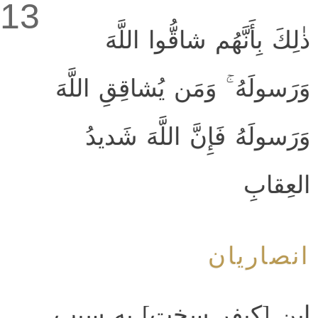
13
ذٰلِكَ بِأَنَّهُم شاقُّوا اللَّهَ
وَرَسولَهُ ۚ وَمَن يُشاقِقِ اللَّهَ
وَرَسولَهُ فَإِنَّ اللَّهَ شَديدُ
العِقابِ
انصاریان
این [کیفر سخت] به سبب