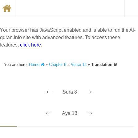
Your browser has JavaScript enabled and is able to run the Al-
quran.info site with advanced features. To access these
features,
click here
.
You are here:
Home
»
Chapter 8
»
Verse 13
»
Translation
←
→
Sura 8
←
→
Aya 13