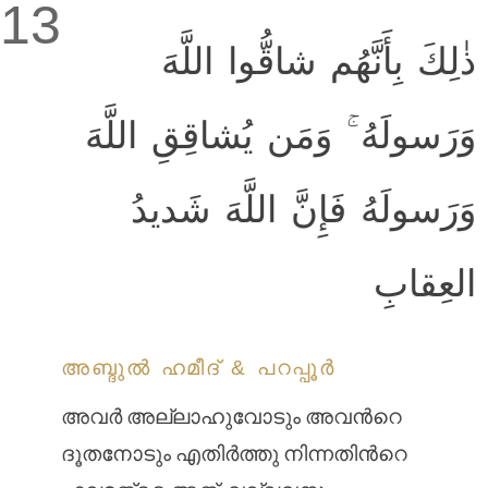
13
ذٰلِكَ بِأَنَّهُم شاقُّوا اللَّهَ
وَرَسولَهُ ۚ وَمَن يُشاقِقِ اللَّهَ
وَرَسولَهُ فَإِنَّ اللَّهَ شَديدُ
العِقابِ
അബ്ദുല്‍ ഹമീദ് & പറപ്പൂര്‍
അവര്‍ അല്ലാഹുവോടും അവന്‍റെ
ദൂതനോടും എതിര്‍ത്തു നിന്നതിന്‍റെ