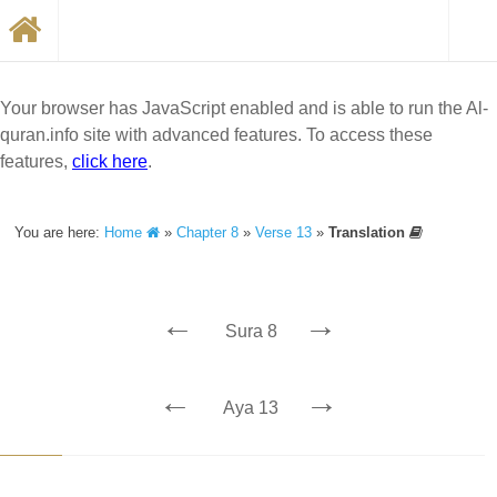
Your browser has JavaScript enabled and is able to run the Al-
quran.info site with advanced features. To access these
features,
click here
.
You are here:
Home
»
Chapter 8
»
Verse 13
»
Translation
←
→
Sura 8
←
→
Aya 13