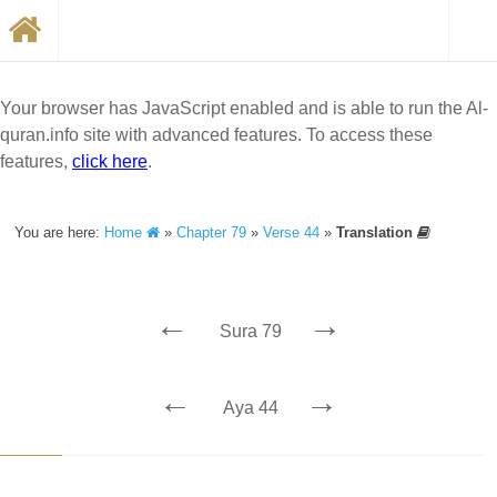
Your browser has JavaScript enabled and is able to run the Al-
quran.info site with advanced features. To access these
features,
click here
.
You are here:
Home
»
Chapter 79
»
Verse 44
»
Translation
←
→
Sura 79
←
→
Aya 44