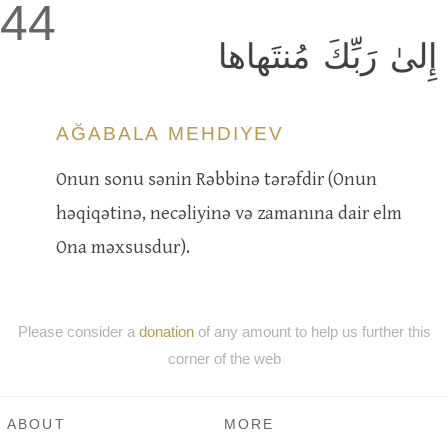
44
إِلىٰ رَبِّكَ مُنتَهاها
AĞABALA MEHDIYEV
Onun sonu sənin Rəbbinə tərəfdir (Onun
həqiqətinə, necəliyinə və zamanına dair elm
Ona məxsusdur).
Please consider a
donation
of any amount to help us further this
corner of the web
ABOUT
MORE