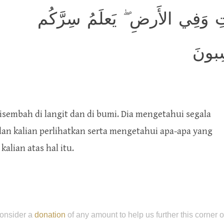
ِ وَفِي الأَرضِ ۖ يَعلَمُ سِرَّكُم
ِبونَ
isembah di langit dan di bumi. Dia mengetahui segala
an kalian perlihatkan serta mengetahui apa-apa yang
alian atas hal itu.
onsider a
donation
of any amount to help us further this corner 