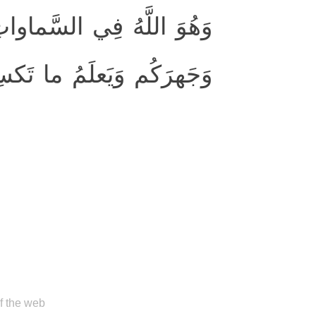
وَهُوَ اللَّهُ فِي السَّماوات
وَجَهرَكُم وَيَعلَمُ ما تَكس
of the web