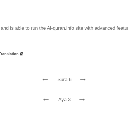
nd is able to run the Al-quran.info site with advanced feat
Translation
←
→
Sura 6
←
→
Aya 3