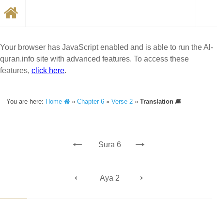
Your browser has JavaScript enabled and is able to run the Al-
quran.info site with advanced features. To access these
features,
click here
.
You are here:
Home
»
Chapter 6
»
Verse 2
»
Translation
←
→
Sura 6
←
→
Aya 2