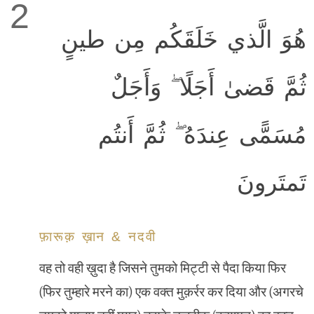
2
هُوَ الَّذي خَلَقَكُم مِن طينٍ
ثُمَّ قَضىٰ أَجَلًا ۖ وَأَجَلٌ
مُسَمًّى عِندَهُ ۖ ثُمَّ أَنتُم
تَمتَرونَ
फ़ारूक़ ख़ान & नदवी
वह तो वही ख़ुदा है जिसने तुमको मिट्टी से पैदा किया फिर
(फिर तुम्हारे मरने का) एक वक्त मुक़र्रर कर दिया और (अगरचे