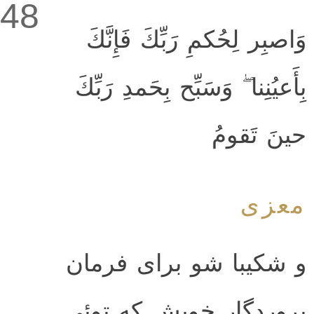
48
وَاصبِر لِحُكمِ رَبِّكَ فَإِنَّكَ
بِأَعيُنِنا ۖ وَسَبِّح بِحَمدِ رَبِّكَ
حينَ تَقومُ
معزی
و شکیبا شو برای فرمان
پروردگار خویش که توئی