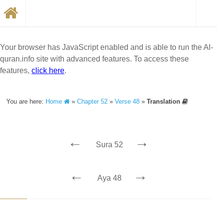
Your browser has JavaScript enabled and is able to run the Al-
quran.info site with advanced features. To access these
features,
click here
.
You are here:
Home
»
Chapter 52
»
Verse 48
»
Translation
←
→
Sura 52
←
→
Aya 48