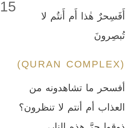
15
أَفَسِحرٌ هٰذا أَم أَنتُم لا
تُبصِرونَ
(QURAN COMPLEX)
أفسحر ما تشاهدونه من
العذاب أم أنتم لا تنظرون؟
ذوقوا حرَّ هذه النار،