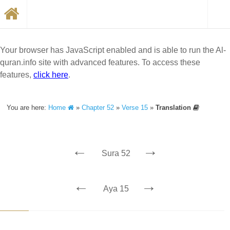
Your browser has JavaScript enabled and is able to run the Al-
quran.info site with advanced features. To access these
features,
click here
.
You are here:
Home
»
Chapter 52
»
Verse 15
»
Translation
←
→
Sura 52
←
→
Aya 15