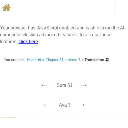
Your browser has JavaScript enabled and is able to run the Al-
quran.info site with advanced features. To access these
features,
click here
.
You are here:
Home
»
Chapter 51
»
Verse 3
»
Translation
←
→
Sura 51
←
→
Aya 3