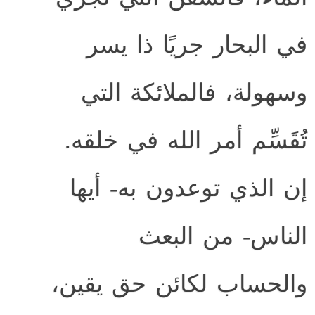
في البحار جريًا ذا يسر
وسهولة، فالملائكة التي
تُقَسِّم أمر الله في خلقه.
إن الذي توعدون به- أيها
الناس- من البعث
والحساب لكائن حق يقين،