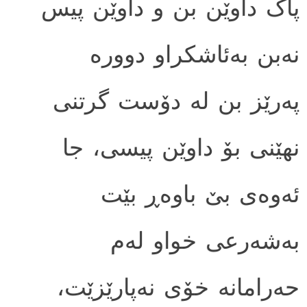
پاک داوێن بن و داوێن پیس
نه‌بن به‌ئاشکراو دووره
په‌رێز بن له دۆست گرتنی
نهێنی بۆ داوێن پیسی، جا
ئه‌وه‌ی بێ باوه‌ڕ بێت
به‌شه‌رعی خواو له‌م
حه‌رامانه خۆی نه‌پارێزێت،