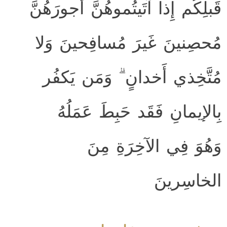
قَبلِكُم إِذا آتَيتُموهُنَّ أُجورَهُنَّ
مُحصِنينَ غَيرَ مُسافِحينَ وَلا
مُتَّخِذي أَخدانٍ ۗ وَمَن يَكفُر
بِالإيمانِ فَقَد حَبِطَ عَمَلُهُ
وَهُوَ فِي الآخِرَةِ مِنَ
الخاسِرينَ