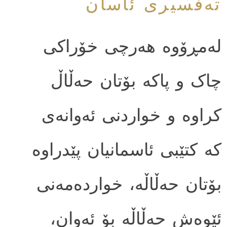
ته‌فسیری ئاسان
له‌مڕۆوه هه‌رچی خۆراکی
چاک و پاکه بۆتان حه‌ڵاڵ
کراوه و خواردنی ئه‌وانه‌ی
که کتێبی ئاسمانیان پێدراوه
بۆتان حه‌ڵاڵه‌، خوارده‌مه‌نی
ئێوه‌ش حه‌ڵاڵه بۆ ئه‌وان،