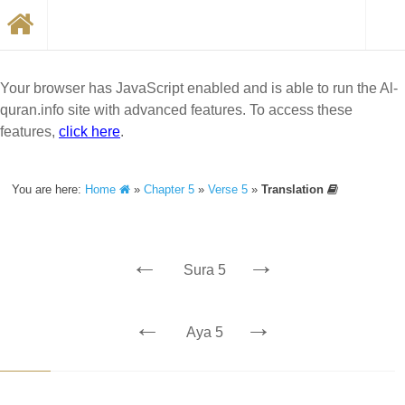
Your browser has JavaScript enabled and is able to run the Al-
quran.info site with advanced features. To access these
features,
click here
.
You are here:
Home
»
Chapter 5
»
Verse 5
»
Translation
←
→
Sura 5
←
→
Aya 5