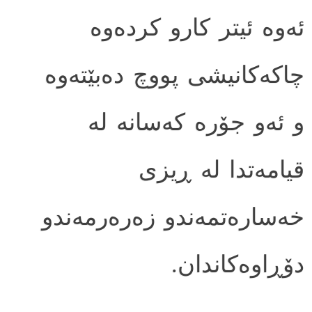
ئه‌وه ئیتر کارو کرده‌وه
چاکه‌کانیشی پووچ ده‌بێته‌وه
و ئه‌و جۆره که‌سانه له
قیامه‌تدا له ڕیزی
خه‌ساره‌تمه‌ندو زه‌ره‌رمه‌ندو
دۆڕاوه‌کاندان.