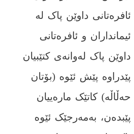
ئافره‌تانی داوێن پاک له
ئیمانداران و ئافره‌تانی
داوێن پاک له‌وانه‌ی کتێبیان
پێدراوه پێش ئێوه (بۆتان
حه‌ڵاڵه‌) کاتێک ماره‌ییان
پێبده‌ن، به‌مه‌رجێک ئێوه