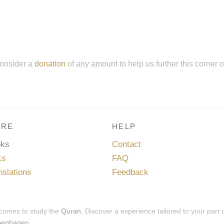
onsider a
donation
of any amount to help us further this corner 
RE
HELP
oks
Contact
ks
FAQ
nslations
Feedback
 comes to study the
Quran
. Discover a experience tailored to your part 
penhagen
.