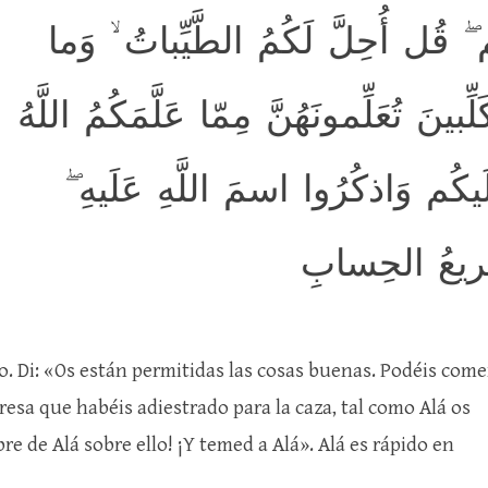
ۖ قُل أُحِلَّ لَكُمُ الطَّيِّباتُ ۙ وَما
بينَ تُعَلِّمونَهُنَّ مِمّا عَلَّمَكُمُ اللَّهُ
ۖ كُم وَاذكُرُوا اسمَ اللَّهِ عَلَيهِ
هَ سَريعُ الحِسابِ
. Di: «Os están permitidas las cosas buenas. Podéis come
resa que habéis adiestrado para la caza, tal como Alá os
 de Alá sobre ello! ¡Y temed a Alá». Alá es rápido en