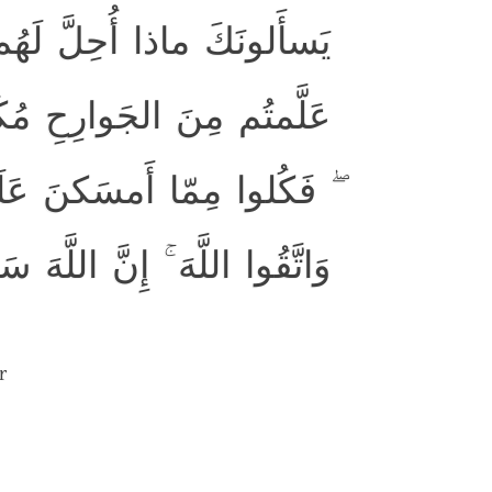
يَسأَلونَكَ ماذا أُحِلَّ لَهُم 
عَلَّمتُم مِنَ الجَوارِحِ مُكَلِّ
فَكُلوا مِمّا أَمسَكنَ عَلَي ۖ
وَاتَّقُوا اللَّهَ ۚ إِنَّ اللَّ
r