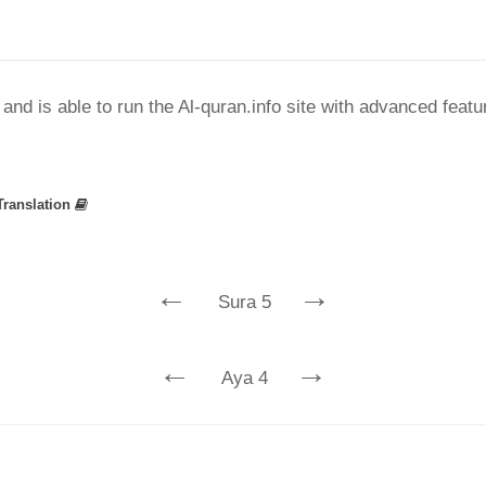
nd is able to run the Al-quran.info site with advanced feat
Translation
←
→
Sura 5
←
→
Aya 4