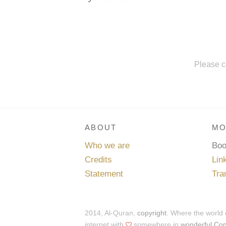
Please c
ABOUT
MO
Who we are
Bo
Credits
Lin
Statement
Tra
2014, Al-Quran,
copyright
. Where the world
internet with
somewhere in
wonderful Co