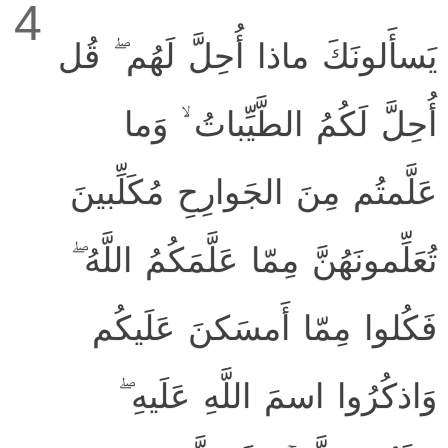
4
يَسأَلونَكَ ماذا أُحِلَّ لَهُم ۖ قُل
أُحِلَّ لَكُمُ الطَّيِّباتُ ۙ وَما
عَلَّمتُم مِنَ الجَوارِحِ مُكَلِّبينَ
تُعَلِّمونَهُنَّ مِمّا عَلَّمَكُمُ اللَّهُ ۖ
فَكُلوا مِمّا أَمسَكنَ عَلَيكُم
وَاذكُرُوا اسمَ اللَّهِ عَلَيهِ ۖ