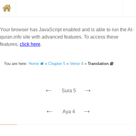
Your browser has JavaScript enabled and is able to run the Al-
quran.info site with advanced features. To access these
features,
click here
.
You are here:
Home
»
Chapter 5
»
Verse 4
»
Translation
←
→
Sura 5
←
→
Aya 4