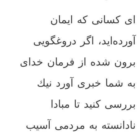
اى كسانى كه ايمان
آورده‌ايد، اگر دروغگويى
برون شده از فرمان خداى
به شما خبرى آورد نيك
بررسى كنيد تا مبادا
نادانسته به مردمى آسيب