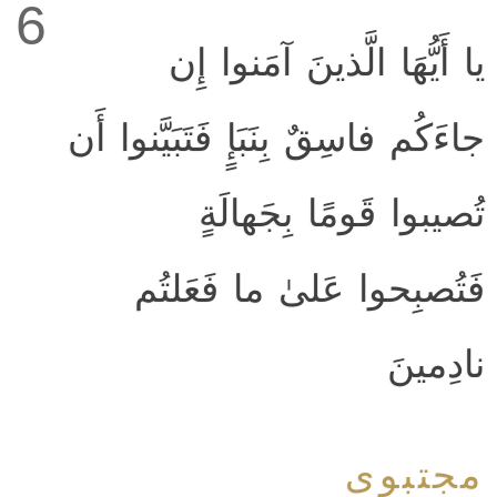
6
يا أَيُّهَا الَّذينَ آمَنوا إِن
جاءَكُم فاسِقٌ بِنَبَإٍ فَتَبَيَّنوا أَن
تُصيبوا قَومًا بِجَهالَةٍ
فَتُصبِحوا عَلىٰ ما فَعَلتُم
نادِمينَ
مجتبوی