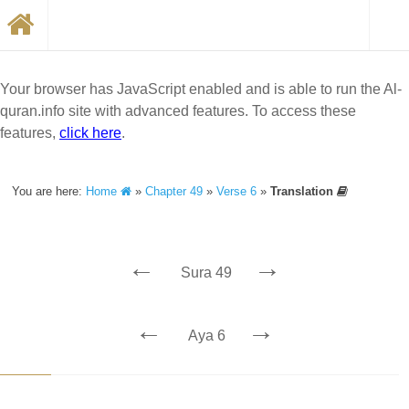
Your browser has JavaScript enabled and is able to run the Al-
quran.info site with advanced features. To access these
features,
click here
.
You are here:
Home
»
Chapter 49
»
Verse 6
»
Translation
←
→
Sura 49
←
→
Aya 6