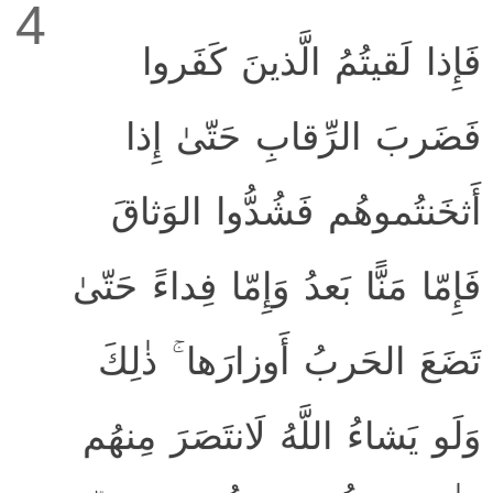
4
فَإِذا لَقيتُمُ الَّذينَ كَفَروا
فَضَربَ الرِّقابِ حَتّىٰ إِذا
أَثخَنتُموهُم فَشُدُّوا الوَثاقَ
فَإِمّا مَنًّا بَعدُ وَإِمّا فِداءً حَتّىٰ
تَضَعَ الحَربُ أَوزارَها ۚ ذٰلِكَ
وَلَو يَشاءُ اللَّهُ لَانتَصَرَ مِنهُم