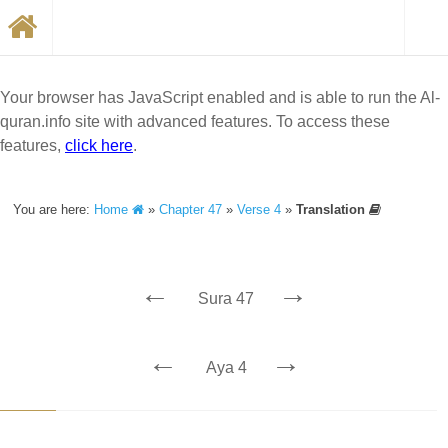
Your browser has JavaScript enabled and is able to run the Al-
quran.info site with advanced features. To access these
features,
click here
.
You are here:
Home
»
Chapter 47
»
Verse 4
»
Translation
←
→
Sura 47
←
→
Aya 4