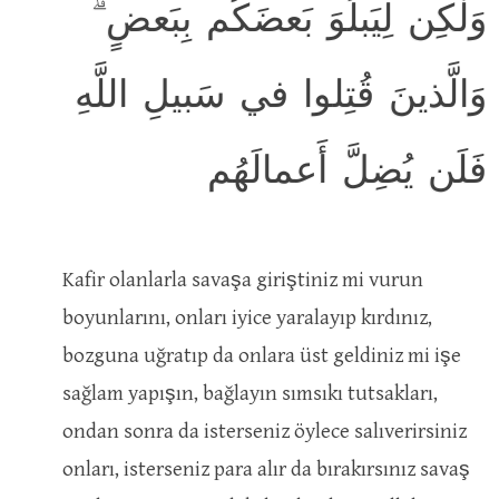
وَلٰكِن لِيَبلُوَ بَعضَكُم بِبَعضٍ ۗ
وَالَّذينَ قُتِلوا في سَبيلِ اللَّهِ
فَلَن يُضِلَّ أَعمالَهُم
Kafir olanlarla savaşa giriştiniz mi vurun
boyunlarını, onları iyice yaralayıp kırdınız,
bozguna uğratıp da onlara üst geldiniz mi işe
sağlam yapışın, bağlayın sımsıkı tutsakları,
ondan sonra da isterseniz öylece salıverirsiniz
onları, isterseniz para alır da bırakırsınız savaş