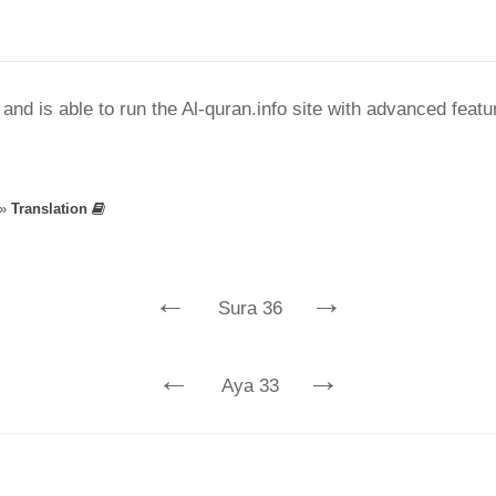
nd is able to run the Al-quran.info site with advanced feat
»
Translation
←
→
Sura 36
←
→
Aya 33