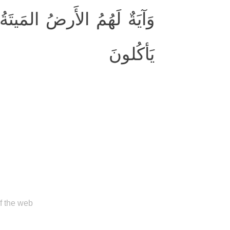
وَآيَةٌ لَهُمُ الأَرضُ المَيتَة
يَأكُلونَ
of the web