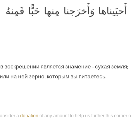
ُ أَحيَيناها وَأَخرَجنا مِنها حَبًّا فَمِنهُ
 воскрешении является знамение - сухая земля;
или на ней зерно, которым вы питаетесь.
onsider a
donation
of any amount to help us further this corner 