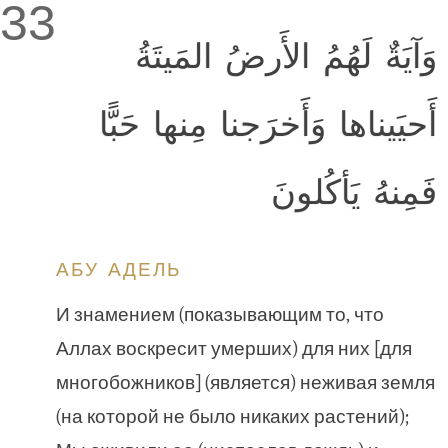
33
وَآيَةٌ لَهُمُ الأَرضُ المَيتَةُ
أَحيَيناها وَأَخرَجنا مِنها حَبًّا
فَمِنهُ يَأكُلونَ
АБУ АДЕЛЬ
И знамением (показывающим то, что
Аллах воскресит умерших) для них [для
многобожников] (является) неживая земля
(на которой не было никаких растений);