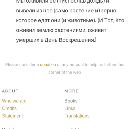
Мы оживили ее (ниспослав дождь) и
вывели из нее (само растение и) зерно,
которое едят они (и животные). {И Тот, Кто
оживил землю растениями, оживит
умерших в День Воскрешения.}
Please consider a
donation
of any amount to help us further this
corner of the web
ABOUT
MORE
Who we are
Books
Credits
Links
Statement
Translations