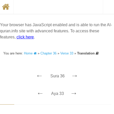
Your browser has JavaScript enabled and is able to run the Al-
quran.info site with advanced features. To access these
features,
click here
.
You are here:
Home
»
Chapter 36
»
Verse 33
»
Translation
←
→
Sura 36
←
→
Aya 33