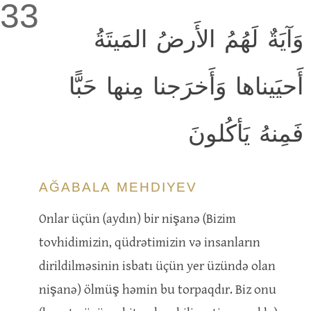
33
وَآيَةٌ لَهُمُ الأَرضُ المَيتَةُ
أَحيَيناها وَأَخرَجنا مِنها حَبًّا
فَمِنهُ يَأكُلونَ
AĞABALA MEHDIYEV
Onlar üçün (aydın) bir nişanə (Bizim
tovhidimizin, qüdrətimizin və insanların
dirildilməsinin isbatı üçün yer üzündə olan
nişanə) ölmüş həmin bu torpaqdır. Biz onu