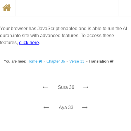
Your browser has JavaScript enabled and is able to run the Al-
quran.info site with advanced features. To access these
features,
click here
.
You are here:
Home
»
Chapter 36
»
Verse 33
»
Translation
←
→
Sura 36
←
→
Aya 33