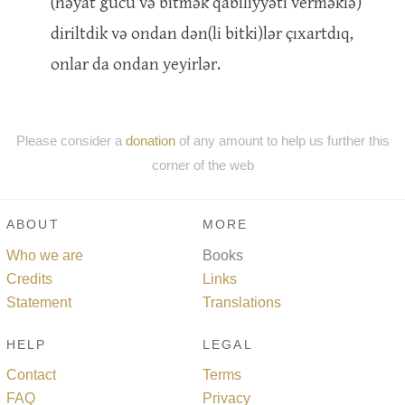
(həyat gücü və bitmək qabiliyyəti verməklə)
diriltdik və ondan dən(li bitki)lər çıxartdıq,
onlar da ondan yeyirlər.
Please consider a
donation
of any amount to help us further this
corner of the web
ABOUT
MORE
Who we are
Books
Credits
Links
Statement
Translations
HELP
LEGAL
Contact
Terms
FAQ
Privacy