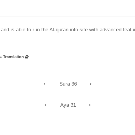
nd is able to run the Al-quran.info site with advanced feat
»
Translation
←
→
Sura 36
←
→
Aya 31