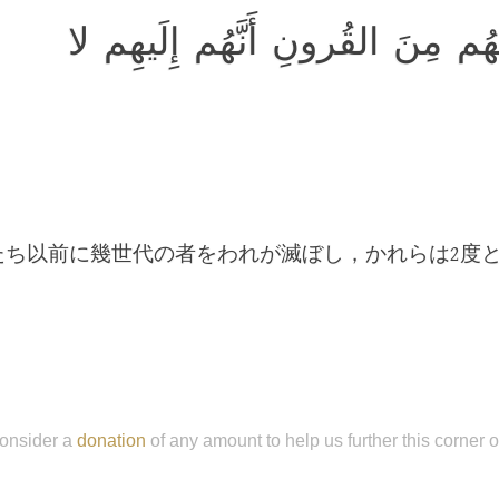
هُم مِنَ القُرونِ أَنَّهُم إِلَيهِم لا
たち以前に幾世代の者をわれが滅ぼし，かれらは2度
onsider a
donation
of any amount to help us further this corner 