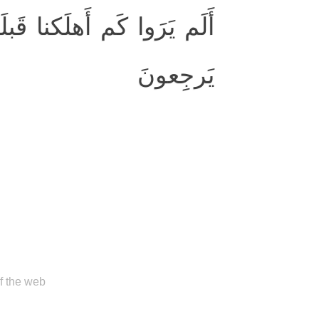
أَلَم يَرَوا كَم أَهلَكنا قَبلَ
يَرجِعونَ
と
of the web