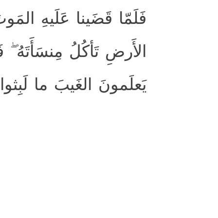
فَلَمّا قَضَينا عَلَيهِ المَوتَ
الأَرضِ تَأكُلُ مِنسَأَتَهُ ۖ فَ
يَعلَمونَ الغَيبَ ما لَبِثو