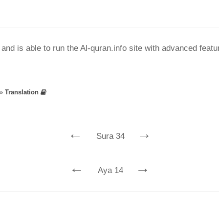
nd is able to run the Al-quran.info site with advanced feat
»
Translation
←
→
Sura 34
←
→
Aya 14