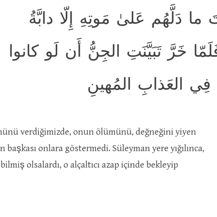
 ما دَلَّهُم عَلىٰ مَوتِهِ إِلّا دابَّةُ
لَمّا خَرَّ تَبَيَّنَتِ الجِنُّ أَن لَو كانوا
ا فِي العَذابِ المُهينِ
ünü verdiğimizde, onun ölümünü, değneğini yiyen
 başkası onlara göstermedi. Süleyman yere yığılınca,
 bilmiş olsalardı, o alçaltıcı azap içinde bekleyip