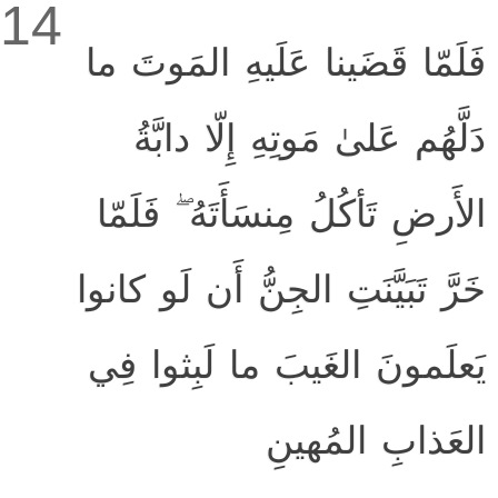
14
فَلَمّا قَضَينا عَلَيهِ المَوتَ ما
دَلَّهُم عَلىٰ مَوتِهِ إِلّا دابَّةُ
الأَرضِ تَأكُلُ مِنسَأَتَهُ ۖ فَلَمّا
خَرَّ تَبَيَّنَتِ الجِنُّ أَن لَو كانوا
يَعلَمونَ الغَيبَ ما لَبِثوا فِي
العَذابِ المُهينِ