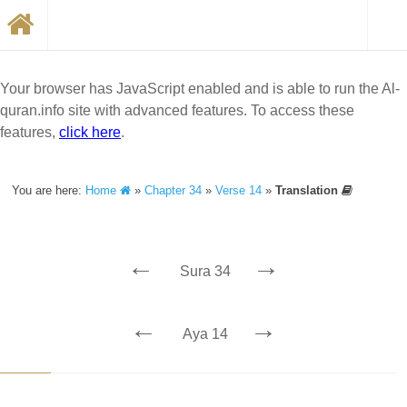
Your browser has JavaScript enabled and is able to run the Al-
quran.info site with advanced features. To access these
features,
click here
.
You are here:
Home
»
Chapter 34
»
Verse 14
»
Translation
←
→
Sura 34
←
→
Aya 14