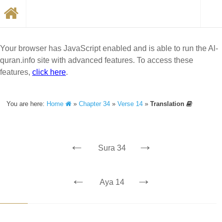
Your browser has JavaScript enabled and is able to run the Al-
quran.info site with advanced features. To access these
features,
click here
.
You are here:
Home
»
Chapter 34
»
Verse 14
»
Translation
←
→
Sura 34
←
→
Aya 14