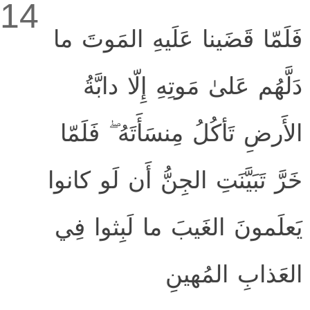
14
فَلَمّا قَضَينا عَلَيهِ المَوتَ ما
دَلَّهُم عَلىٰ مَوتِهِ إِلّا دابَّةُ
الأَرضِ تَأكُلُ مِنسَأَتَهُ ۖ فَلَمّا
خَرَّ تَبَيَّنَتِ الجِنُّ أَن لَو كانوا
يَعلَمونَ الغَيبَ ما لَبِثوا فِي
العَذابِ المُهينِ