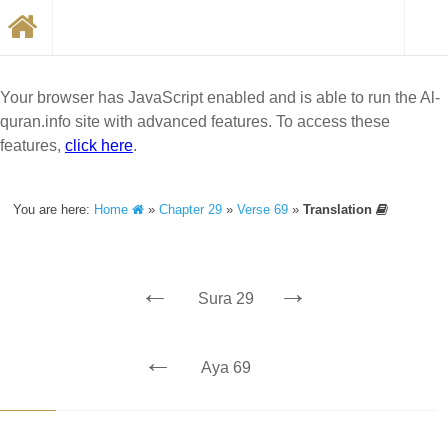
Your browser has JavaScript enabled and is able to run the Al-
quran.info site with advanced features. To access these
features,
click here
.
You are here:
Home
»
Chapter 29
»
Verse 69
»
Translation
←
→
Sura 29
←
Aya 69