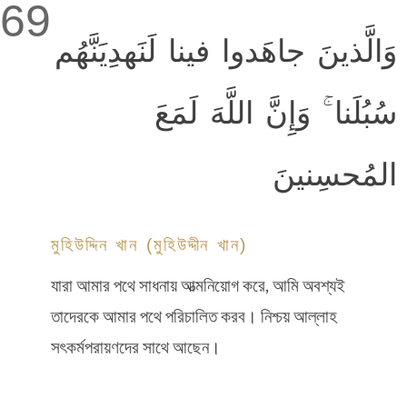
69
وَالَّذينَ جاهَدوا فينا لَنَهدِيَنَّهُم
سُبُلَنا ۚ وَإِنَّ اللَّهَ لَمَعَ
المُحسِنينَ
মুহিউদ্দিন খান (মুহিউদ্দীন খান)
যারা আমার পথে সাধনায় আত্মনিয়োগ করে, আমি অবশ্যই
তাদেরকে আমার পথে পরিচালিত করব। নিশ্চয় আল্লাহ
সৎকর্মপরায়ণদের সাথে আছেন।