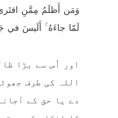
وَمَن أَظلَمُ مِمَّنِ افتَرىٰ ع
لَمّا جاءَهُ ۚ أَلَيسَ في جَه
اور اُس سے بڑا ظال
اللہ کی طرف جھوٹی
دے یا حق کے آجانے