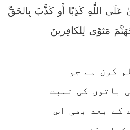
َلَى اللَّهِ كَذِبًا أَو كَذَّبَ بِالحَقِّ
َنَّمَ مَثوًى لِلكافِرينَ
م کون ہے جو
 باتوں کی نسبت
 کے بعد بھی اس