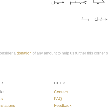
کیا جہّنم میں
یں ہے
onsider a
donation
of any amount to help us further this corner 
RE
HELP
oks
Contact
ks
FAQ
nslations
Feedback