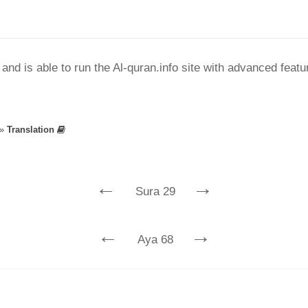
nd is able to run the Al-quran.info site with advanced feat
»
Translation
←
→
Sura 29
←
→
Aya 68