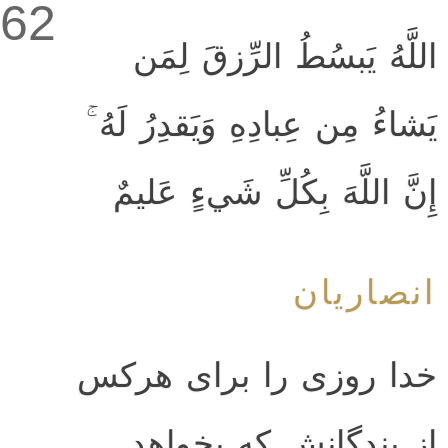
62
اللَّهُ يَبسُطُ الرِّزقَ لِمَن
يَشاءُ مِن عِبادِهِ وَيَقدِرُ لَهُ ۚ
إِنَّ اللَّهَ بِكُلِّ شَيءٍ عَليمٌ
انصاریان
خدا روزی را برای هرکس
از بندگانش که بخواهد