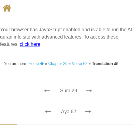
Your browser has JavaScript enabled and is able to run the Al-
quran.info site with advanced features. To access these
features,
click here
.
You are here:
Home
»
Chapter 29
»
Verse 62
»
Translation
←
→
Sura 29
←
→
Aya 62