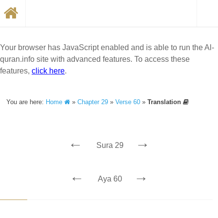
Your browser has JavaScript enabled and is able to run the Al-
quran.info site with advanced features. To access these
features,
click here
.
You are here:
Home
»
Chapter 29
»
Verse 60
»
Translation
←
→
Sura 29
←
→
Aya 60