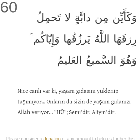
60
وَكَأَيِّن مِن دابَّةٍ لا تَحمِلُ
رِزقَهَا اللَّهُ يَرزُقُها وَإِيّاكُم ۚ
وَهُوَ السَّميعُ العَليمُ
Nice canlı var ki, yaşam gıdasını yüklenip
taşımıyor... Onların da sizin de yaşam gıdanızı
Allâh veriyor... "HÛ"; Semi'dir, Aliym'dir.
Please consider a
donation
of any amount to help us further this