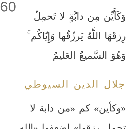
60
وَكَأَيِّن مِن دابَّةٍ لا تَحمِلُ
رِزقَهَا اللَّهُ يَرزُقُها وَإِيّاكُم ۚ
وَهُوَ السَّميعُ العَليمُ
جلال الدين السيوطي
«وكأين» كم «من دابة لا
تحمل رزقها» لضعفها «الله