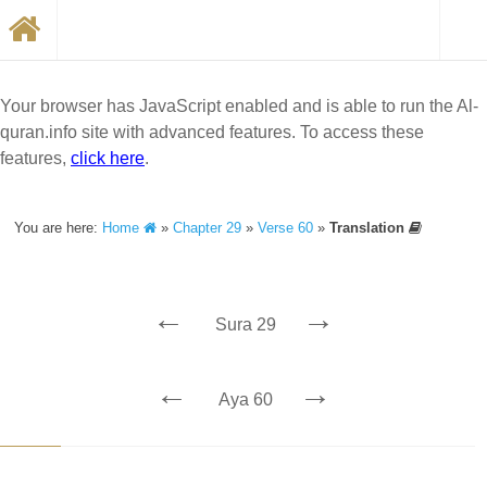
Your browser has JavaScript enabled and is able to run the Al-
quran.info site with advanced features. To access these
features,
click here
.
You are here:
Home
»
Chapter 29
»
Verse 60
»
Translation
←
→
Sura 29
←
→
Aya 60