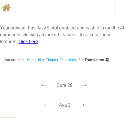
Your browser has JavaScript enabled and is able to run the Al-
quran.info site with advanced features. To access these
features,
click here
.
You are here:
Home
»
Chapter 29
»
Verse 2
»
Translation
←
→
Sura 29
←
→
Aya 2