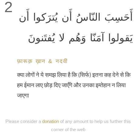
2
أَحَسِبَ النّاسُ أَن يُترَكوا أَن
يَقولوا آمَنّا وَهُم لا يُفتَنونَ
फ़ारूक़ ख़ान & नदवी
क्या लोगों ने ये समझ लिया है कि (सिर्फ) इतना कह देने से कि
हम ईमान लाए छोड़ दिए जाएँगे और उनका इम्तेहान न लिया
जाएगा
Please consider a
donation
of any amount to help us further this
corner of the web