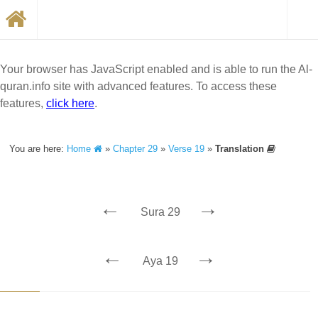
Your browser has JavaScript enabled and is able to run the Al-
quran.info site with advanced features. To access these
features,
click here
.
You are here:
Home
»
Chapter 29
»
Verse 19
»
Translation
←
→
Sura 29
←
→
Aya 19