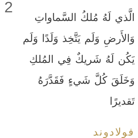
2
الَّذي لَهُ مُلكُ السَّماواتِ
وَالأَرضِ وَلَم يَتَّخِذ وَلَدًا وَلَم
يَكُن لَهُ شَريكٌ فِي المُلكِ
وَخَلَقَ كُلَّ شَيءٍ فَقَدَّرَهُ
تَقديرًا
فولادوند