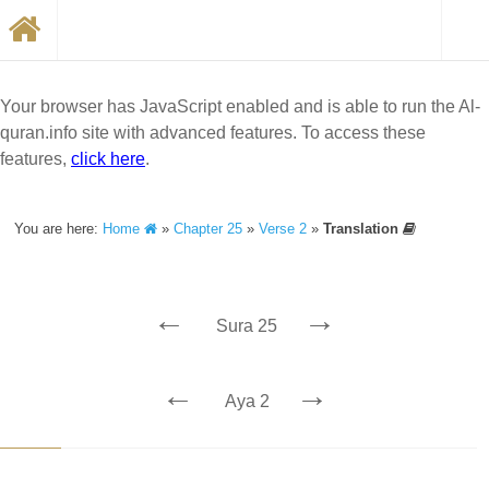
Your browser has JavaScript enabled and is able to run the Al-
quran.info site with advanced features. To access these
features,
click here
.
You are here:
Home
»
Chapter 25
»
Verse 2
»
Translation
←
→
Sura 25
←
→
Aya 2