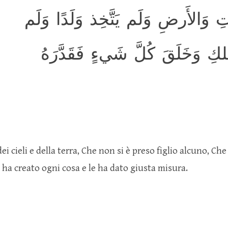
وَالأَرضِ وَلَم يَتَّخِذ وَلَدًا وَلَم
ِ وَخَلَقَ كُلَّ شَيءٍ فَقَدَّرَهُ
ei cieli e della terra, Che non si è preso figlio alcuno, Che
 ha creato ogni cosa e le ha dato giusta misura.