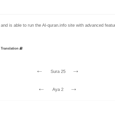
nd is able to run the Al-quran.info site with advanced feat
»
Translation
←
→
Sura 25
←
→
Aya 2