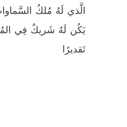
الَّذي لَهُ مُلكُ السَّماواتِ 
يَكُن لَهُ شَريكٌ فِي المُلك
تَقديرًا