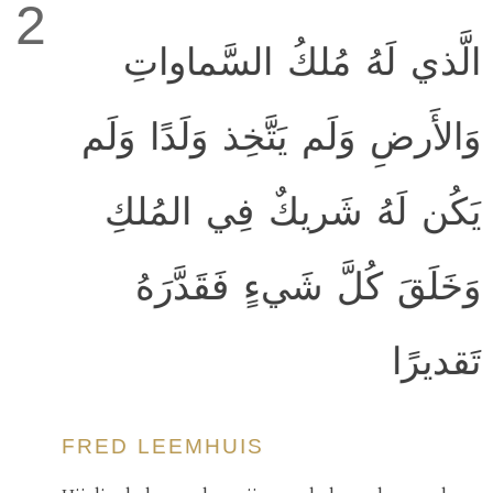
2
الَّذي لَهُ مُلكُ السَّماواتِ
وَالأَرضِ وَلَم يَتَّخِذ وَلَدًا وَلَم
يَكُن لَهُ شَريكٌ فِي المُلكِ
وَخَلَقَ كُلَّ شَيءٍ فَقَدَّرَهُ
تَقديرًا
FRED LEEMHUIS