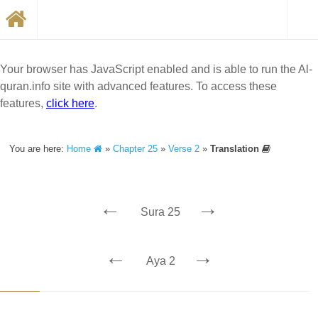
Your browser has JavaScript enabled and is able to run the Al-
quran.info site with advanced features. To access these
features,
click here
.
You are here:
Home
»
Chapter 25
»
Verse 2
»
Translation
←
→
Sura 25
←
→
Aya 2