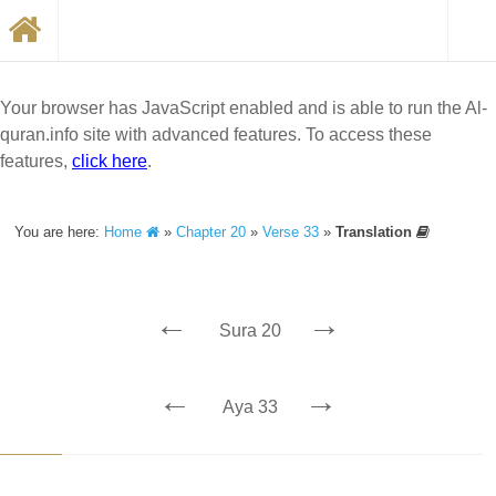
Your browser has JavaScript enabled and is able to run the Al-
quran.info site with advanced features. To access these
features,
click here
.
You are here:
Home
»
Chapter 20
»
Verse 33
»
Translation
←
→
Sura 20
←
→
Aya 33