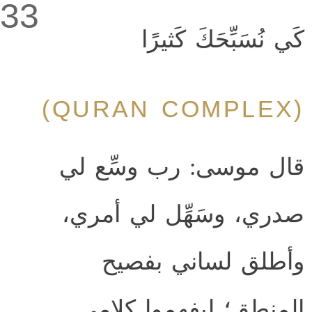
33
كَي نُسَبِّحَكَ كَثيرًا
(QURAN COMPLEX)
قال موسى: رب وسِّع لي
صدري، وسَهِّل لي أمري،
وأطلق لساني بفصيح
المنطق؛ ليفهموا كلامي.