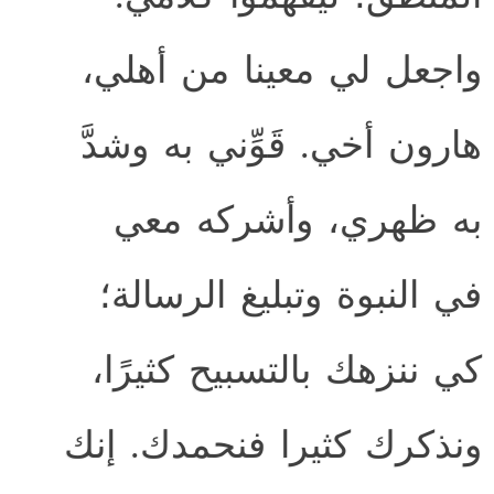
واجعل لي معينا من أهلي،
هارون أخي. قَوِّني به وشدَّ
به ظهري، وأشركه معي
في النبوة وتبليغ الرسالة؛
كي ننزهك بالتسبيح كثيرًا،
ونذكرك كثيرا فنحمدك. إنك